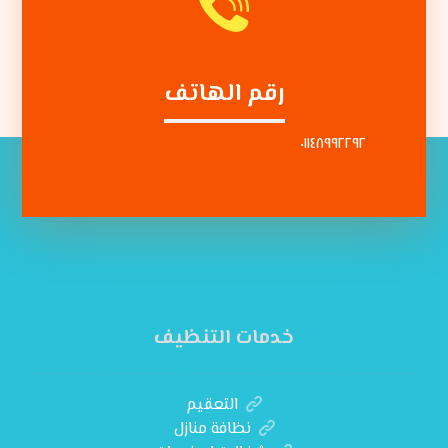
رقم الهاتف
٠١١٤٨٩٩٢٢٩٢
خدمات التنظيف
التعقيم
نظافة منازل