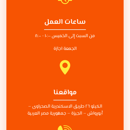
ساعات العمل
من السبت إلى الخميس ١٠:٠٠ - ٨:٠٠
الجمعة اجازة
مواقعنا
الكيلو ٢٦ طريق الاسكندرية الصحراوى –
أبورواش – الجيزة – جمهورية مصر العربية