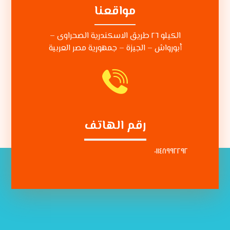
مواقعنا
الكيلو ٢٦ طريق الاسكندرية الصحراوى –
أبورواش – الجيزة – جمهورية مصر العربية
رقم الهاتف
٠١١٤٨٩٩٢٢٩٢