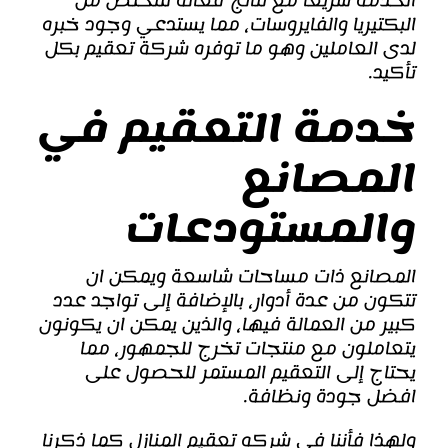
الخدمة سريعًا مع نتائج فعالة للتخلص من
البكتيريا والفايروسات، مما يستدعي وجود خبره
لدى العاملين وهو ما توفره شركة تعقيم بكل
تأكيد.
خدمة التعقيم في
المصانع
والمستودعات
المصانع ذات مساحات شاسعة ويمكن ان
تتكون من عدة أدوار، بالإضافة إلى تواجد عدد
كبير من العمالة فيها، والذين يمكن ان يكونون
يتعاملون مع منتجات تخرج للجمهور، مما
يحتاج إلى التعقيم المستمر للحصول على
افضل جودة ونظافة.
ولهذا فأننا في شركه تعقيم المنازل كما ذكرنا