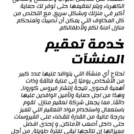
الكهرباء ويتم تعقيمها حتى توفر لك حماية
أكبر في منزلك وبشكل سريع، مع التخلص من
كل المخاوف التي يمكن أن تصيبك وتمنحكم
منازل آمنة لكم ولأطفالكم.
خدمة تعقيم
المنشآت
تحتاج أي منشآة التي يتوافد عليها عدد كبير
من الأشخاص يوميًا إلى عناية فائقة وذات
أهمية قصوى، نتيجة إنتشار فيروس كورونا،
وهذا من اجل حماية وتأمين الوافدين عليها
دائمًا، مما يجعل شركة تعقيم منازل تقوم
باستعمال واستخدام مواد التعقيم التي تتميز
بدرجة عالية من القدرة للقضاء على الفيروسات
حتى داخل أصعب الأماكن، و إحدى افضل
مميزاتها إن نتائجها تبقى لفترة طويلة، من أجل