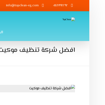
info@topclean-eg.com
٠١١٤٨٩٩٢٢٩٢
ال
افضل شركة تنظيف موكيت 