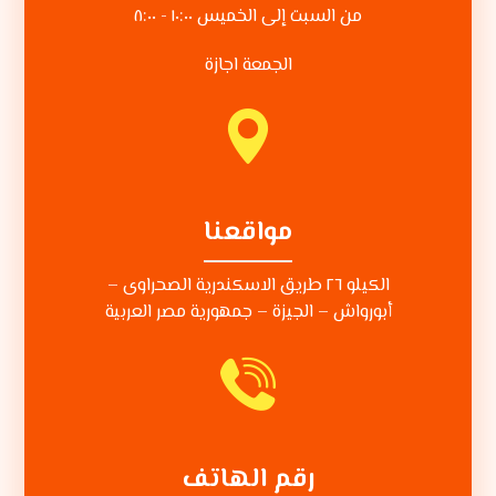
من السبت إلى الخميس ١٠:٠٠ - ٨:٠٠
الجمعة اجازة
مواقعنا
الكيلو ٢٦ طريق الاسكندرية الصحراوى –
أبورواش – الجيزة – جمهورية مصر العربية
رقم الهاتف