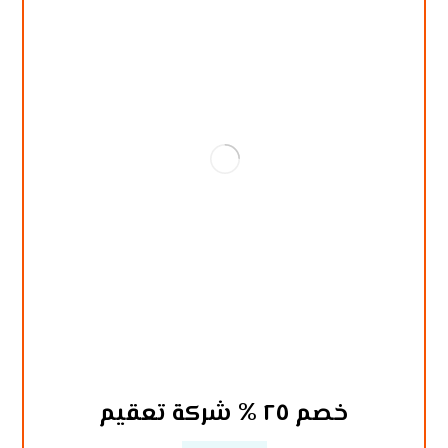
خصم ٢٥ % شركة تعقيم