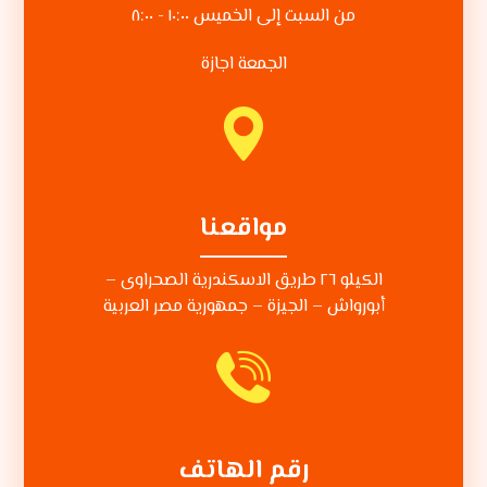
من السبت إلى الخميس ١٠:٠٠ - ٨:٠٠
الجمعة اجازة
مواقعنا
الكيلو ٢٦ طريق الاسكندرية الصحراوى –
أبورواش – الجيزة – جمهورية مصر العربية
رقم الهاتف