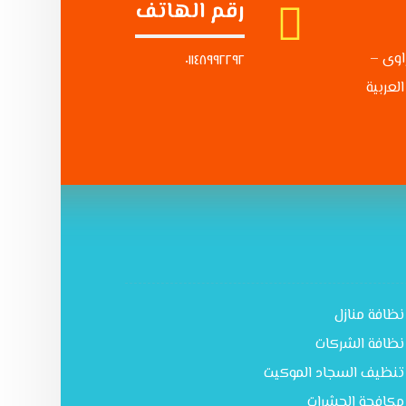
رقم الهاتف
حراوى –
٠١١٤٨٩٩٢٢٩٢
لعربية
نظافة منازل
نظافة الشركات
تنظيف السجاد الموكيت
مكافحة الحشرات