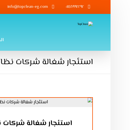
info@topclean-eg.com
٠١١٤٨٩٩٢٢٩٢
ال
استئجار شغالة شركات نظافة
استئجار شغالة شركات ن