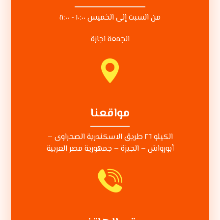
من السبت إلى الخميس ١٠:٠٠ - ٨:٠٠
الجمعة اجازة
مواقعنا
الكيلو ٢٦ طريق الاسكندرية الصحراوى –
أبورواش – الجيزة – جمهورية مصر العربية