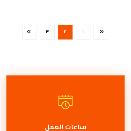
٣
٢
١
ساعات العمل