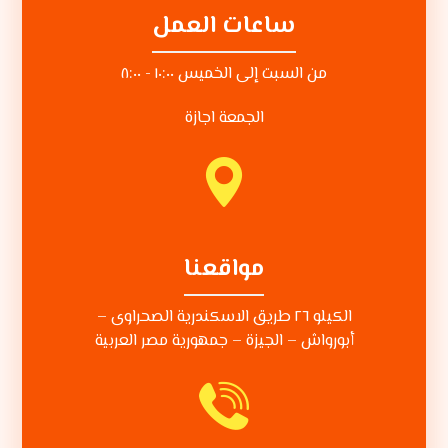
ساعات العمل
من السبت إلى الخميس ١٠:٠٠ - ٨:٠٠
الجمعة اجازة
مواقعنا
الكيلو ٢٦ طريق الاسكندرية الصحراوى –
أبورواش – الجيزة – جمهورية مصر العربية