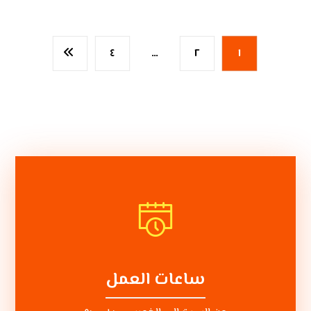
٤
…
٢
١
ساعات العمل