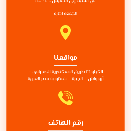
من السبت إلى الخميس ١٠:٠٠ - ٨:٠٠
الجمعة اجازة
مواقعنا
الكيلو ٢٦ طريق الاسكندرية الصحراوى –
أبورواش – الجيزة – جمهورية مصر العربية
رقم الهاتف