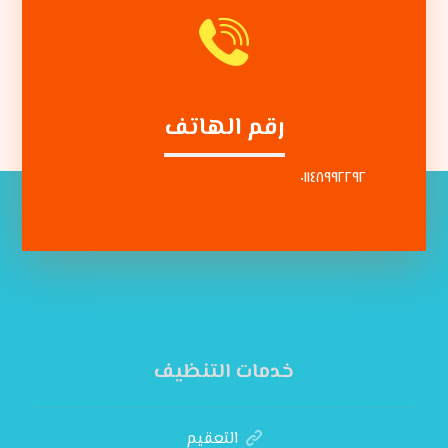
رقم الهاتف
٠١١٤٨٩٩٢٢٩٢
خدمات التنظيف
التعقيم