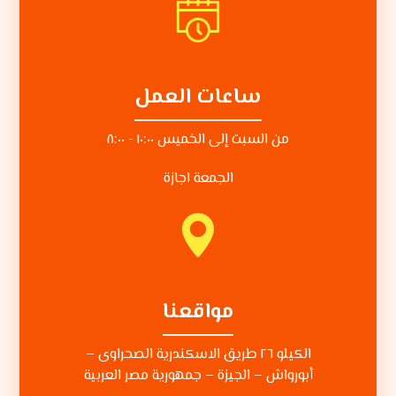
ساعات العمل
من السبت إلى الخميس ١٠:٠٠ - ٨:٠٠
الجمعة اجازة
مواقعنا
الكيلو ٢٦ طريق الاسكندرية الصحراوى –
أبورواش – الجيزة – جمهورية مصر العربية