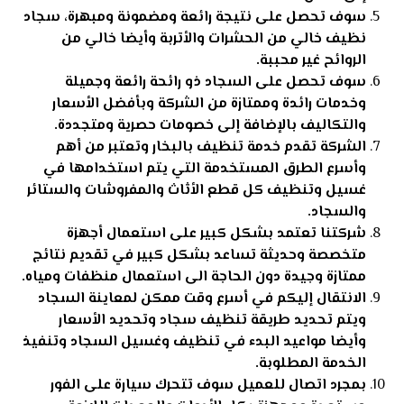
سوف تحصل على نتيجة رائعة ومضمونة ومبهرة، سجاد
نظيف خالي من الحشرات والأتربة وأيضا خالي من
الروائح غير محببة.
سوف تحصل على السجاد ذو رائحة رائعة وجميلة
وخدمات رائدة وممتازة من الشركة وبأفضل الأسعار
والتكاليف بالإضافة إلى خصومات حصرية ومتجددة.
الشركة تقدم خدمة تنظيف بالبخار وتعتبر من أهم
وأسرع الطرق المستخدمة التي يتم استخدامها في
غسيل و
تنظيف كل قطع الأثاث والمفروشات والستائر
والسجاد.
شركتنا تعتمد بشكل كبير على استعمال أجهزة
متخصصة وحديثة تساعد بشكل كبير في تقديم نتائج
ممتازة وجيدة دون الحاجة الى استعمال منظفات ومياه.
الانتقال إليكم في أسرع وقت ممكن لمعاينة السجاد
ويتم تحديد طريقة تنظيف سجاد وتحديد الأسعار
وأيضا مواعيد البدء في تنظيف وغسيل السجاد وتنفيذ
الخدمة المطلوبة.
بمجرد اتصال للعميل سوف تتحرك سيارة على الفور