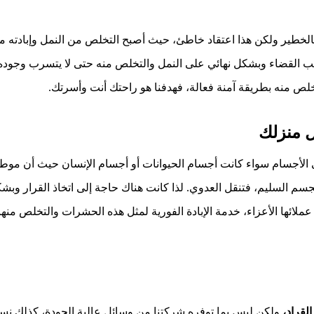
بالخطير ولكن هذا اعتقاد خاطئ، حيث أصبح التخلص من النمل وإبادته م
ب القضاء وبشكل نهائي على النمل والتخلص منه حتى لا يتسرب وجوده إلى
خلص منه بطريقة آمنة فعالة، فهدفنا هو راحتك أنت وأسرتك.
ل منزلك
 الأجسام سواء كانت أجسام الحيوانات أو أجسام الإنسان حيث أن موطنه
م السليم، فتنقل العدوي. لذا كانت هناك حاجة إلى اتخاذ القرار وبش
عملائها الأعزاء، خدمة الإبادة الفورية لمثل هذه الحشرات والتخلص منه
لقراد،
ولكن ليس بما توفره شركتنا من وسائل عالية الجودة، كذلك نستخ