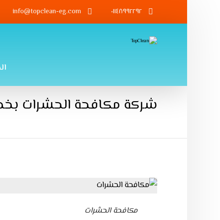
info@topclean-eg.com
٠١١٤٨٩٩٢٢٩٢
ال
شركة مكافحة الحشرات بخصم٠
مكافحة الحشرات