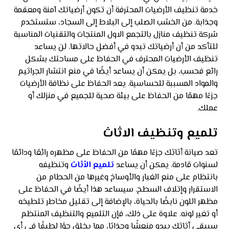
خدمة تنظيف الأرضيات المحترفة أن تكون أرضياتك آمنة ومعقمة
وجذابة. من الخشب الصلب إلى البلاط إلى السجاد، ستستخدم
شركة تنظيف منازل بالتجمع الاول المنتجات والتقنيات المناسبة
للتأكد من أن أرضياتك تبدو في أفضل حالاتها. لن يساعد
تنظيف الأرضيات المحترف في الحفاظ على مساحتك بشكل
رائع فحسب، بل يمكن أن يساعد أيضًا في منع انتشار الجراثيم
والمواد المسببة للحساسية. يعد الحفاظ على نظافة الأرضيات
جزءًا مهمًا من الحفاظ على بيئة صحية للجميع في منزلك أو
عملك.
تلميع وتنظيف الاثاث
تعد صيانة أثاثك جزءًا مهمًا من الحفاظ على مظهره رائعًا ودائمًا
لسنوات قادمة. يمكن أن يساعد
تلميع الأثاث
وتنظيفه
بانتظام على منع الغبار والأوساخ وغيرها من الحطام من
الاستقرار وإتلاف السطح. سيساعد هذا أيضًا في الحفاظ على
مظهر اللون نابضًا بالحياة، بالإضافة إلى تقليل مخاطر تلطيخه
أو تغير لونه. علاوة على ذلك، فإن التلميع والتنظيف المنتظم
سيبقي أثاثك يبدو منعشًا وجذابًا، مما يخلق جوًا لطيفًا في أي