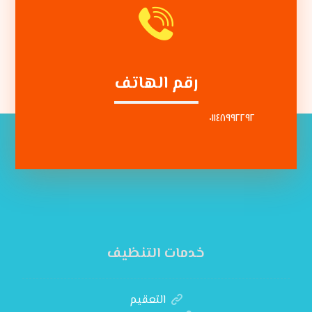
رقم الهاتف
٠١١٤٨٩٩٢٢٩٢
خدمات التنظيف
التعقيم