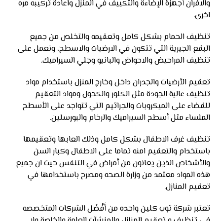
والافران أجهزة الإضاءة والتكييف في المنزل واعادة تركيبه مره
اخرى.
تنظيف الحمام بشكل كامل وتعقيمه والتخلص من جميع
البقع الجيرية التي تتكون في الارضيات والاسطح، ونعمل على
تنظيف المراحيض والاحواض والبانيو وجلي السيراميك.
تعقيم الأرضيات والجدران داخل وخارج المنزل باستخدام مواد
تنظيف عالية الجودة مثل الكلور والكحول ومواد التعقيم
للقضاء على الميكروبات والجراثيم التي تتواجد على الأسطح
الملساء مثل أسطح السيراميك والرخام والبورسلين.
تنظيف غرف الاطفال بشكل كامل وذلك العابها وتعقيمها
باستخدام والتعقيم امنه تماما على الاطفال وكبار السن
والأشخاص الذين يعانون من أمراض في التنفس حيث ان جميع
هذه المواد معتمد من وزارة الصحه ومصرح باستخدامها في
تعقيم المنازل.
تعتبر شركة توب كلين واحده من أَفْضَل الشركات المتخصصه
في تنظيف و تعقيم المنازل والمنشآت العامة والخاصة ولا