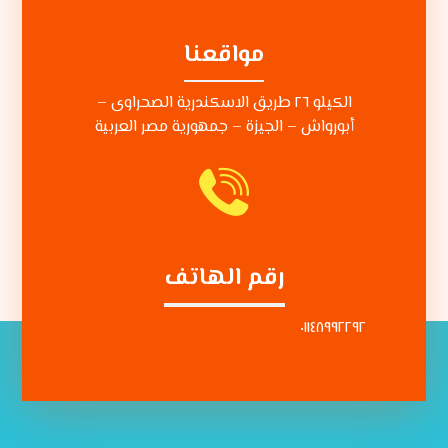
مواقعنا
الكيلو ٢٦ طريق الاسكندرية الصحراوى –
أبورواش – الجيزة – جمهورية مصر العربية
رقم الهاتف
٠١١٤٨٩٩٢٢٩٢