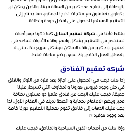
المصانع ذات مساحات شاسعة ويمكن ان تتكون من عدة أدوار،
بالإضافة إلى تواجد عدد كبير من العمالة فيها، والذين يمكن ان
يكونون يتعاملون مع منتجات تخرج للجمهور، مما يحتاج إلى
التعقيم المستمر للحصول على افضل جودة ونظافة.
ولهذا فأننا في
شركة تعقيم المنازل
كما ذكرنا نوفر أدوات
تستخدم في التعقيم بشكل واسع وهذه الأدوات تساعد في
تعقيم جزء كبير من هذه الاماكن وبشكل سريع جدًا، حتى لا
يتعطل العمل الخاص بك سوى بضع ساعات فقط.
شركه تعقيم الفنادق
إذا كنت ترغب في الحصول على اجازة بعد فترة من التوتر والقلق
في ظل وجود فيروس كورونا والمخاوف التي تسيطر علينا
جميعًا، فيجب عليك البحث عن فندق متميز ذو مستوى نظافة
مميز ويضع الاهتمام بحماية و الصحة لديك في المقام الأول، لذا
يجب عليك الذهاب إلى فنادق تقوم بعملية التعقيم دوريًا خاصة
بعد وجود كوفيد ١٩.
وإذا كنت من أصحاب القرى السياحية والفنادق، فيجب عليك