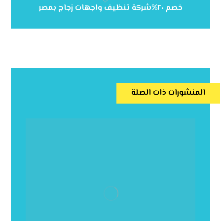
خصم ٢٠%شركة تنظيف واجهات زجاج بمصر
المنشورات ذات الصلة