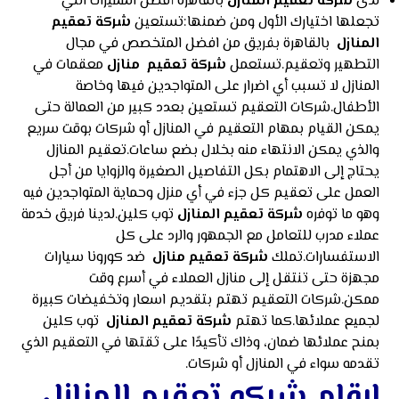
لدى
شركة تعقيم المنازل
بالقاهرة أفضل المميزات التي
تجعلها اختيارك الأول ومن ضمنها:تستعين
شركة تعقيم
المنازل
بالقاهرة بفريق من افضل المتخصص في مجال
التطهير وتعقيم.تستعمل
شركة تعقيم منازل
معقمات في
المنازل لا تسبب أي اضرار على المتواجدين فيها وخاصة
الأطفال.شركات التعقيم تستعين بعدد كبير من العمالة حتى
يمكن القيام بمهام التعقيم في المنازل أو شركات بوقت سريع
والذي يمكن الانتهاء منه بخلال بضع ساعات.تعقيم المنازل
يحتاج إلى الاهتمام بكل التفاصيل الصغيرة والزوايا من أجل
العمل على تعقيم كل جزء في أي منزل وحماية المتواجدين فيه
وهو ما توفره
شركة تعقيم المنازل
توب كلين.لدينا فريق خدمة
عملاء مدرب للتعامل مع الجمهور والرد على كل
الاستفسارات.تملك
شركة تعقيم منازل
ضد كورونا سيارات
مجهزة حتى تنتقل إلى منازل العملاء في أسرع وقت
ممكن.شركات التعقيم تهتم بتقديم اسعار وتخفيضات كبيرة
لجميع عملائها.كما تهتم
شركة تعقيم المنازل
توب كلين
بمنح عملائها ضمان، وذاك تأكيدًا على ثقتها في التعقيم الذي
تقدمه سواء في المنازل أو شركات.
ارقام شركه تعقيم المنازل