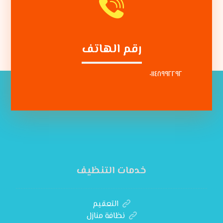
رقم الهاتف
٠١١٤٨٩٩٢٢٩٢
خدمات التنظيف
التعقيم
نظافة منازل