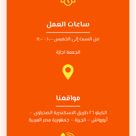
ساعات العمل
من السبت إلى الخميس ١٠:٠٠ - ٨:٠٠
الجمعة اجازة
مواقعنا
الكيلو ٢٦ طريق الاسكندرية الصحراوى –
أبورواش – الجيزة – جمهورية مصر العربية