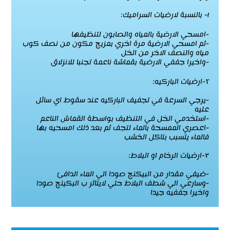
١- بالنسبة لارضيات السراميك:
-امسحي الارضية بالمياه والصابون لتنظيفها
-ثم امسحي الارضية مرة اخري بمزيج مكون من نصف كوب
مياه والنصف الاخر من الخل
-واخيرا جففي الارضية بقماشة ناعمة تجنبا للانزلاق
٢-ارضيات الباركيه:
-يرجي السرعة في تجفيف الباركيه عند سقوط اي سائل
عليه
-استخدمي الخل في التنظيف بواسطة القماش الناعم
-اعصري الممسحة بالماء لتجف ثم بعد ذلك امسحيه بها
فالماء يتسبب بتاكل الخشب
٣-ارضيات الرخام او البلاط:
-ضيفي مقدار من البيكنج صودا الي الماء الدافئ
-وسارعي الي شطف البلاط حتي لايتاثر ب البكينج صودا
واخيرا جففيه جيدا