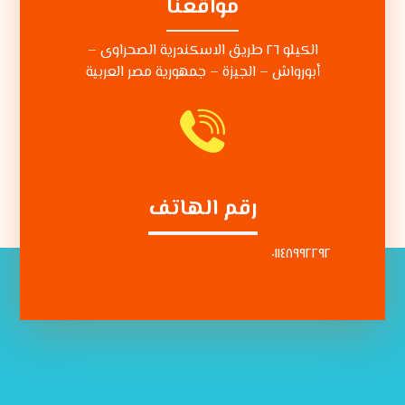
مواقعنا
الكيلو ٢٦ طريق الاسكندرية الصحراوى –
أبورواش – الجيزة – جمهورية مصر العربية
رقم الهاتف
٠١١٤٨٩٩٢٢٩٢